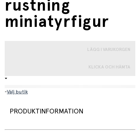
rustning
miniatyrfigur
LÄGG I VARUKORGEN
KLICKA OCH HÄMTA
-
Välj butik
PRODUKTINFORMATION
Riddare i rustning från Papo. Naturtrogen, handmålad
och full av detaljer!