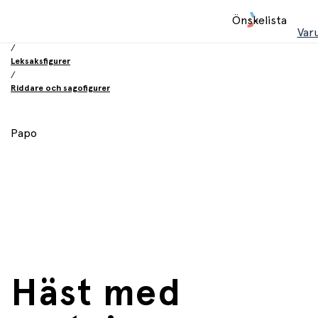
Hem
Önskelista
/
Var
Leksaker
/
Leksaksfigurer
/
Riddare och sagofigurer
Papo
Häst med