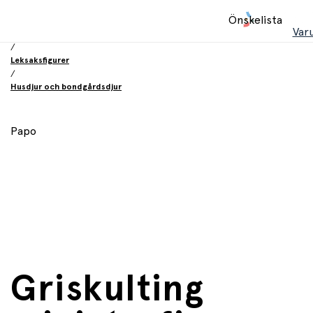
Hem
Önskelista
/
Var
Leksaker
/
Leksaksfigurer
/
Husdjur och bondgårdsdjur
Papo
Griskulting