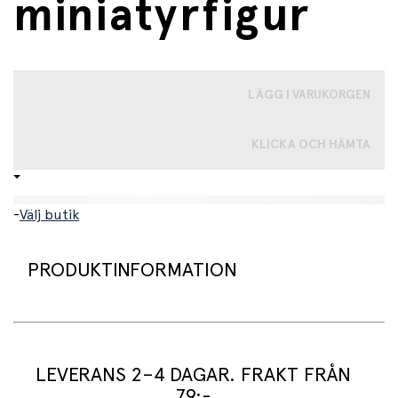
miniatyrfigur
LÄGG I VARUKORGEN
KLICKA OCH HÄMTA
-
Välj butik
PRODUKTINFORMATION
Grisfamiljen är inte komplett utan en kulting. En söt,
liten, naturtrogen och handmålad gris.
LEVERANS 2–4 DAGAR. FRAKT FRÅN
Figuren är naturtrogen, handmålad och full av detaljer.
79:-