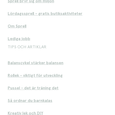
Sprell bryr sig om miljön
Lördagssprell - gratis butiksaktiviteter
Om Sprell
Lediga jobb
TIPS OCH ARTIKLAR
Balanscykel stärker balansen
Rollek - viktigt för utveckling
Pussel - det är träning det
Så ordnar du barnkalas
Kreativ lek och DIY