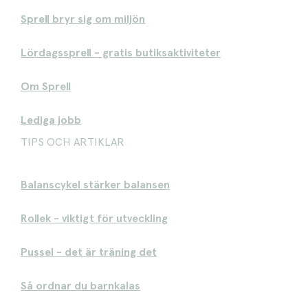
Sprell bryr sig om miljön
Lördagssprell - gratis butiksaktiviteter
Om Sprell
Lediga jobb
TIPS OCH ARTIKLAR
Balanscykel stärker balansen
Rollek - viktigt för utveckling
Pussel - det är träning det
Så ordnar du barnkalas