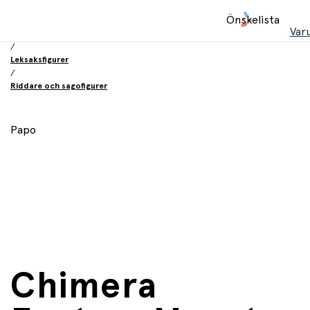
Hem
Önskelista
/
Var
Leksaker
/
Leksaksfigurer
/
Riddare och sagofigurer
Papo
Chimera