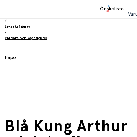
Hem
Önskelista
/
Var
Leksaker
/
Leksaksfigurer
/
Riddare och sagofigurer
Papo
Blå Kung Arthur