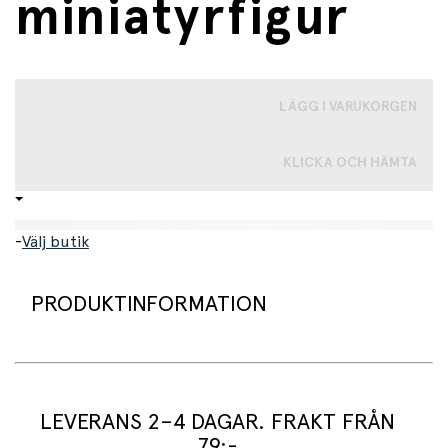
miniatyrfigur
LÄGG I VARUKORGEN
KLICKA OCH HÄMTA
-
Välj butik
PRODUKTINFORMATION
Handmålad, verklighetstrogen bi-figur från Papo.
LEVERANS 2–4 DAGAR. FRAKT FRÅN
79:-