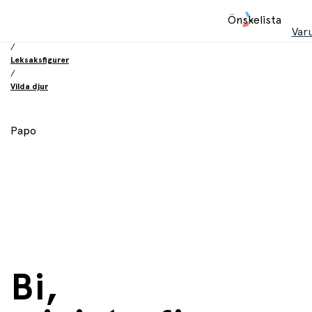
Hem
Önskelista
/
Var
Leksaker
/
Leksaksfigurer
/
Vilda djur
Papo
Bi,