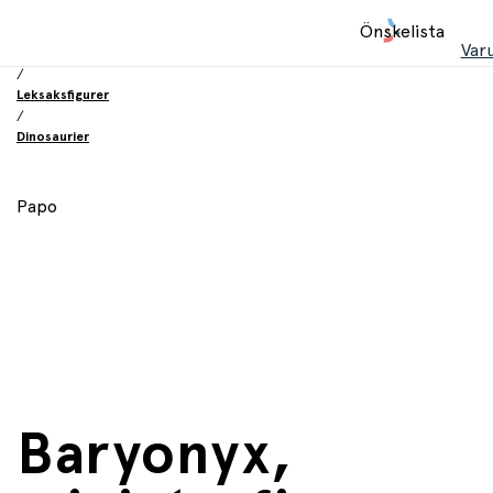
Hem
Önskelista
/
Var
Leksaker
/
Leksaksfigurer
/
Dinosaurier
Papo
Baryonyx,