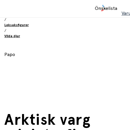
Hem
Önskelista
/
Var
Leksaker
/
Leksaksfigurer
/
Vilda djur
Papo
Arktisk varg