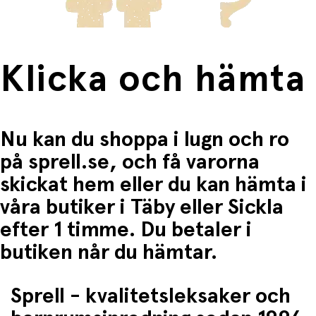
• Stärker språk och läsförståelse genom tydlig handling
• Tränar tålamod och problemlösning genom Pettsons
kluriga lösningar
• Uppmuntrar fantasi och kreativt tänkande
• Skapar igenkänning kring vardagsproblem och hur man
Klicka och hämta
kan lösa dem
• Ger många tillfällen till samtal om känslor, humor och
vänskap
Produktspesifikationer
Nu kan du shoppa i lugn och ro
på sprell.se, och få varorna
• Titel: Pannkakstårtan
• Serie: Pettson och Findus
skickat hem eller du kan hämta i
• Språk: Svenska
• Antal sidor: 32
våra butiker i Täby eller Sickla
efter 1 timme. Du betaler i
butiken når du hämtar.
Sprell - kvalitetsleksaker och