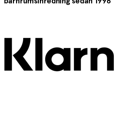
barnrumsinredning sedan 1996