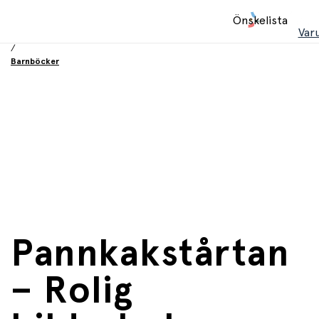
Hem
Önskelista
/
Var
Böcker
/
Barnböcker
Pannkakstårtan
– Rolig