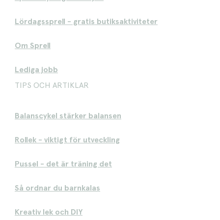
Lördagssprell - gratis butiksaktiviteter
Om Sprell
Lediga jobb
TIPS OCH ARTIKLAR
Balanscykel stärker balansen
Rollek - viktigt för utveckling
Pussel - det är träning det
Så ordnar du barnkalas
Kreativ lek och DIY