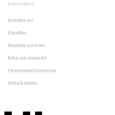
KUNDSERVICE
Kontakta oss
Köpvillkor
Betalning och frakt
Retur och ångerrätt
Personuppgiftshantering
Klicka & Hämta