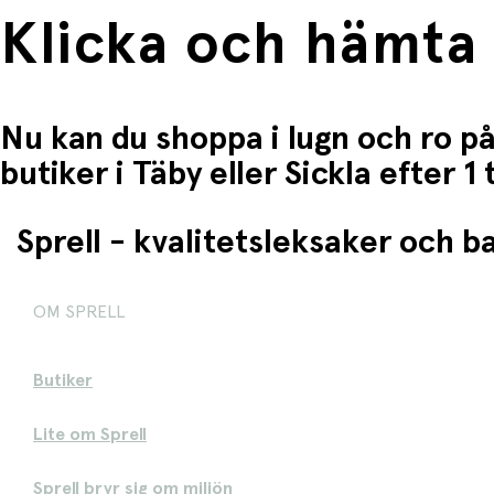
Klicka och hämta
Nu kan du shoppa i lugn och ro på
butiker i Täby eller Sickla efter 
Sprell - kvalitetsleksaker och 
OM SPRELL
Butiker
Lite om Sprell
Sprell bryr sig om miljön