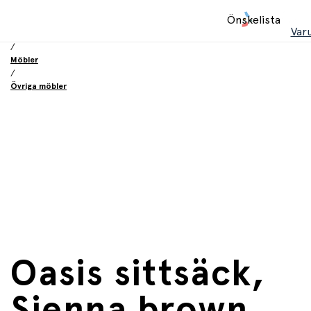
Hem
Önskelista
/
Var
Inredning och möbler
/
Möbler
/
Övriga möbler
Oasis sittsäck,
Sienna brown