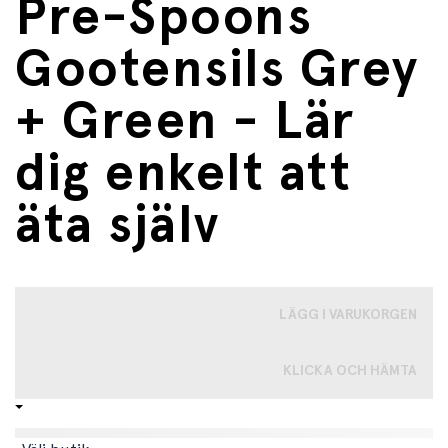
Pre-Spoons
Gootensils Grey
+ Green - Lär
dig enkelt att
äta själv
LÄGG I VARUKORGEN
KLICKA OCH HÄMTA