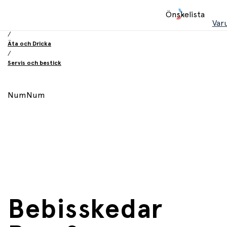
Hem
Önskelista
/
Var
Utrustning och tillbehör
/
Äta och Dricka
/
Servis och bestick
NumNum
Bebisskedar