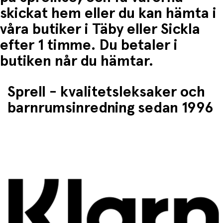
skickat hem eller du kan hämta i
Utvecklingsfördelar
våra butiker i Täby eller Sickla
Kognitiv utveckling:
Främjar självständighet och
självförtroende.
efter 1 timme. Du betaler i
Motorisk utveckling:
Förbättrar finmotoriken
butiken når du hämtar.
genom grepp och rörelse.
Språkutveckling:
Stödjer kommunikation genom
att involvera barnet i måltidsprocessen.
Sprell - kvalitetsleksaker och
Skötselråd
barnrumsinredning sedan 1996
Diskas enkelt i diskmaskin
Kontrollera skedarna för eventuella skador före
varje användning
Förvaras på en ren och torr plats
Klicka här för att se en video av NumNum-skedarna