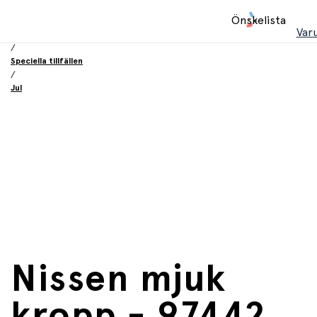
Hem
Önskelista
/
Var
Födelsesdag och fest
/
Speciella tillfällen
/
Jul
Nissen mjuk
kropp - 97442,