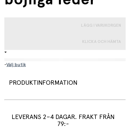
LÄGG I VARUKORGEN
KLICKA OCH HÄMTA
-
Välj butik
PRODUKTINFORMATION
Klicka här för tips till Nissen!
En fin och klassisk Nissedocka med långa ben och armar
LEVERANS 2–4 DAGAR. FRAKT FRÅN
som kan böjas åt alla håll, perfekt för en nisse som ska
79:-
ut och göra bus! Nissen har fastsydda kläder, röd jacka