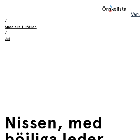
Hem
Önskelista
/
Var
Födelsesdag och fest
/
Speciella tillfällen
/
Jul
Nissen, med
böjliga leder