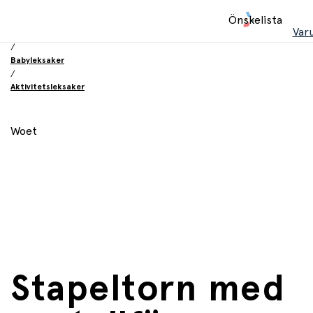
Hem
Önskelista
/
Var
Leksaker
/
Babyleksaker
/
Aktivitetsleksaker
Woet
Stapeltorn med