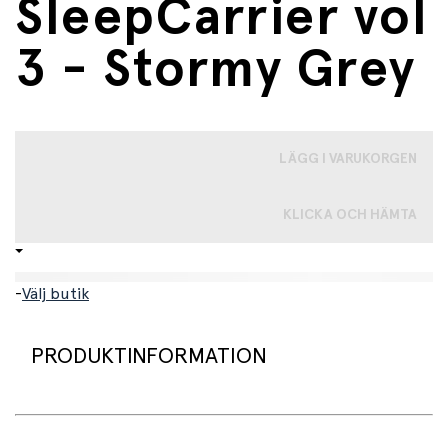
SleepCarrier vol
3 - Stormy Grey
LÄGG I VARUKORGEN
KLICKA OCH HÄMTA
-
Välj butik
PRODUKTINFORMATION
Det smarta babynestet från Najell är designat för att