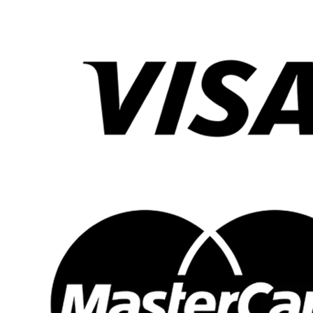
Ingen kemtvätt
Använd inte sköljmedel
Ej torktumling
Tvättas i tvättpåse
Klicka här för bruksanvisning till Najell SleepCarrier
volym 3