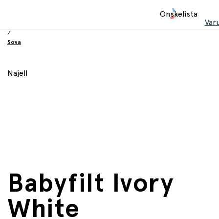
Hem
Önskelista
/
Var
Babyprodukter
/
Sova
Najell
Babyfilt Ivory
White