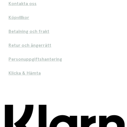
Kontakta oss
Köpvillkor
Betalning och frakt
Retur och ångerrätt
Personuppgiftshantering
Klicka & Hämta