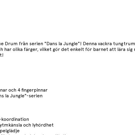
ue Drum från serien "Dans la Jungle"! Denna vackra tungtru
 har olika färger, vilket gör det enkelt för barnet att lära
t!
ar och 4 fingerpinnar
ns la Jungle"-serien
-koordination
rytmkänsla och lyhördhet
pelglädje