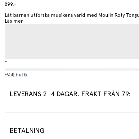
899,-
Låt barnen utforska musikens värld med Moulin Roty Tongue
Läs mer
-
Välj butik
LEVERANS 2–4 DAGAR. FRAKT FRÅN 79:-
Leveranstid:
Vi packar normalt dina varor under arbetsdagen/nästa arb
Standard leveranstid för varor som finns i lager är 2–4 daga
BETALNING
Beställningsvaror har en leveranstid på 3–6 veckor.