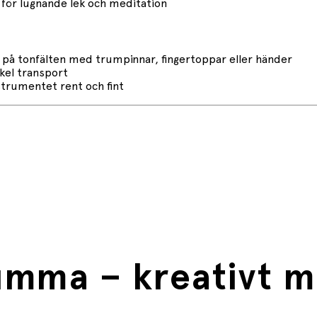
ör lugnande lek och meditation
å på tonfälten med trumpinnar, fingertoppar eller händer
kel transport
strumentet rent och fint
umma – kreativt mu