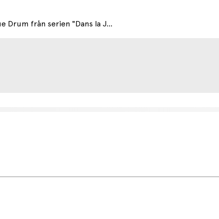
 Drum från serien "Dans la J...
etsdag (något längre tid kan förekomma under högsäsong).
r.