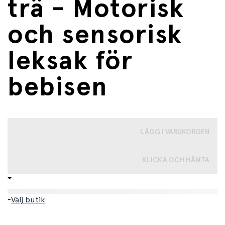
trä - Motorisk
och sensorisk
leksak för
bebisen
LÄGG I VARUKORGEN
KLICKA OCH HÄMTA
-
Välj butik