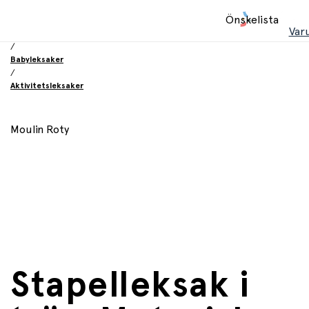
Hem
Önskelista
/
Var
Leksaker
/
Babyleksaker
/
Aktivitetsleksaker
Moulin Roty
Stapelleksak i