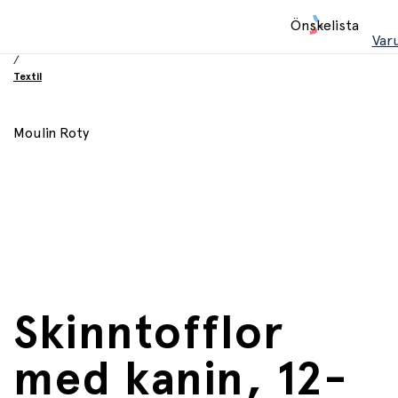
Hem
Önskelista
/
Var
Utrustning och tillbehör
/
Textil
Moulin Roty
Skinntofflor
med kanin, 12-