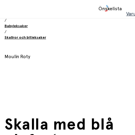
Hem
Önskelista
/
Var
Leksaker
/
Babyleksaker
/
Skallror och bitleksaker
Moulin Roty
Skalla med blå