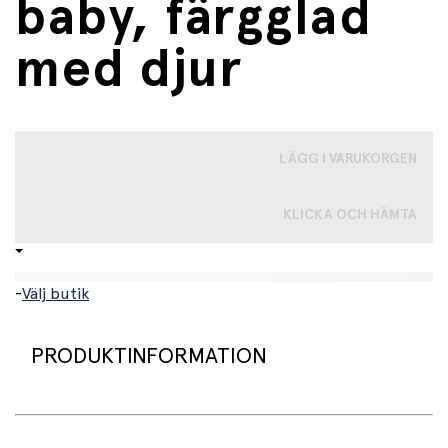
baby, färgglad
med djur
LÄGG I VARUKORGEN
KLICKA OCH HÄMTA
-
Välj butik
PRODUKTINFORMATION
Mjuk boll för de minsta med färgglada rutor och husdjur.
Mjuk fyllning gör bollen lätt att greppa för små händer.