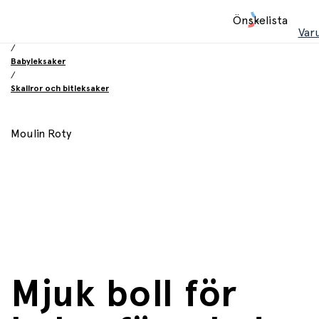
Hem
Önskelista
/
Var
Leksaker
/
Babyleksaker
/
Skallror och bitleksaker
Moulin Roty
Mjuk boll för