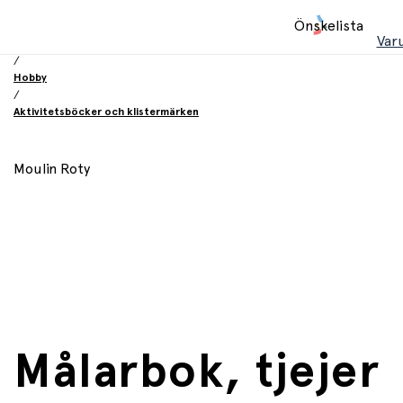
Hem
Önskelista
/
Var
Leksaker
/
Hobby
/
Aktivitetsböcker och klistermärken
Moulin Roty
Målarbok, tjejer