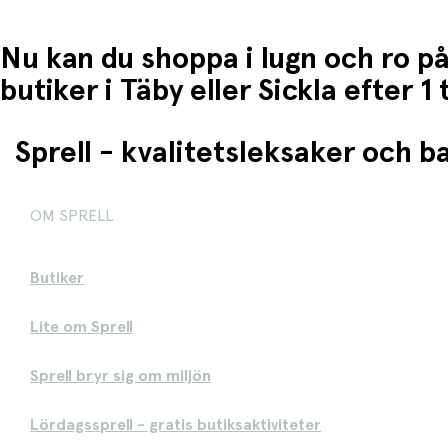
Nu kan du shoppa i lugn och ro på
butiker i Täby eller Sickla efter 
Sprell - kvalitetsleksaker och 
OM SPRELL
Butiker
Lite om Sprell
Sprell bryr sig om miljön
Lördagssprell - gratis butiksaktiviteter