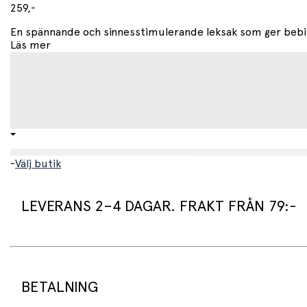
259,-
• Maskintvätt 30 °C (ullprogram)
En spännande och sinnesstimulerande leksak som ger bebis
• Får ej torktumlas
Läs mer
-
Välj butik
LEVERANS 2–4 DAGAR. FRAKT FRÅN 79:-
Leveranstid:
Vi packar normalt dina varor under arbetsdagen/nästa arb
Standard leveranstid för varor som finns i lager är 2–4 daga
BETALNING
Beställningsvaror har en leveranstid på 3–6 veckor.