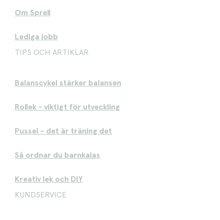
Om Sprell
Lediga jobb
TIPS OCH ARTIKLAR
Balanscykel stärker balansen
Rollek - viktigt för utveckling
Pussel - det är träning det
Så ordnar du barnkalas
Kreativ lek och DIY
KUNDSERVICE