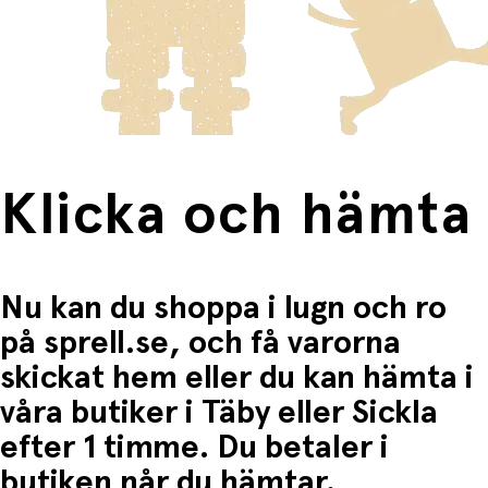
innebär en högre fraktkostnad.
Produkter som omfattas av detta är tydligt märkta, och
frakten för dessa varor visas i kassan.
Fri frakt när du handlar för mer än 1500:-
Klicka och hämta
Nu kan du shoppa i lugn och ro
på sprell.se, och få varorna
skickat hem eller du kan hämta i
våra butiker i Täby eller Sickla
efter 1 timme. Du betaler i
butiken når du hämtar.