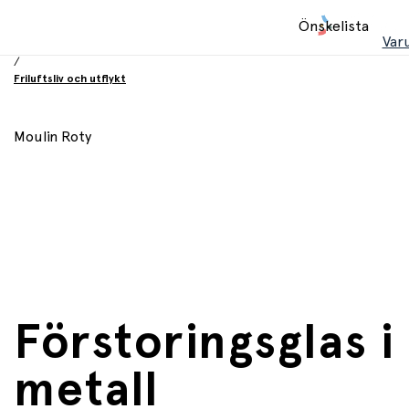
Hem
Önskelista
/
Var
Leksaker
/
Friluftsliv och utflykt
Moulin Roty
Förstoringsglas i
metall