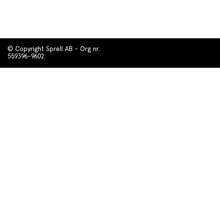
© Copyright Sprell AB - Org nr.
559396-9602.