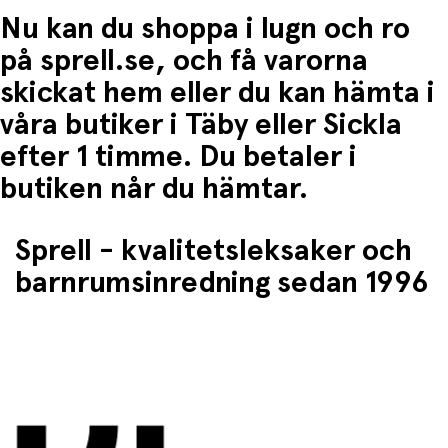
• Träna greppförmåga och öga-hand-koordination
Nu kan du shoppa i lugn och ro
En lärorik leksak som kombinerar lek och utveckling.
på sprell.se, och få varorna
Del av serien La Forêt Mawa
skickat hem eller du kan hämta i
våra butiker i Täby eller Sickla
Blomman är en del av Moulin Rotys poetiska kollektion
La
Forêt Mawa
, inspirerad av natur, djur och sagolika
efter 1 timme. Du betaler i
skogar.
butiken når du hämtar.
Serien kännetecknas av:
• Mjuka naturfärger
Sprell - kvalitetsleksaker och
• Lekfulla detaljer
• Hög kvalitet och genomtänkt design
barnrumsinredning sedan 1996
Perfekt för ett harmoniskt och fantasifullt barnrum.