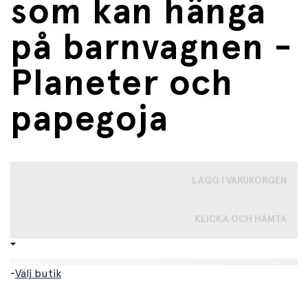
som kan hänga
på barnvagnen -
Planeter och
papegoja
LÄGG I VARUKORGEN
KLICKA OCH HÄMTA
-
Välj butik