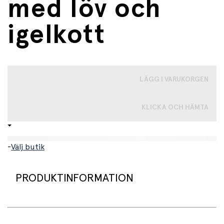
med löv och
igelkott
LÄGG I VARUKORGEN
KLICKA OCH HÄMTA
-
Välj butik
PRODUKTINFORMATION
Vacker aktivitetsleksak för bebisar, formad som ett löv
med en söt igelkott fäst på. Här hänger också ett päron,