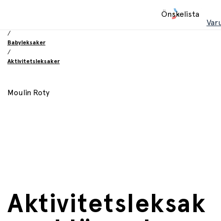
Hem
Önskelista
/
Var
Leksaker
/
Babyleksaker
/
Aktivitetsleksaker
Moulin Roty
Aktivitetsleksak