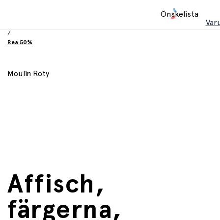
Hem
Önskelista
/
Var
REA
/
Rea 50%
Moulin Roty
Affisch,
färgerna,