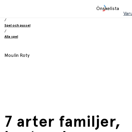
Hem
Önskelista
/
Var
Leksaker
/
Spel och pussel
/
Alla spel
Moulin Roty
7 arter familjer,