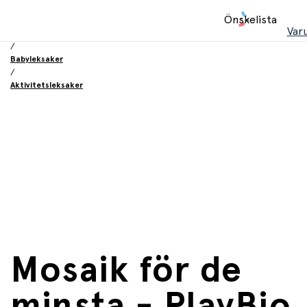
Hem
Önskelista
/
Var
Leksaker
/
Babyleksaker
/
Aktivitetsleksaker
Mosaik för de
minsta - PlayBio