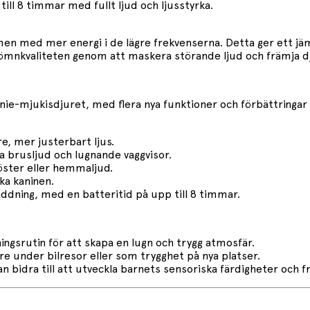
till 8 timmar med fullt ljud och ljusstyrka.
, men med mer energi i de lägre frekvenserna. Detta ger ett 
a sömnkvaliteten genom att maskera störande ljud och främja 
ie-mjukisdjuret, med flera nya funktioner och förbättringar 
re, mer justerbart ljus.
sa brusljud och lugnande vaggvisor.
röster eller hemmaljud.
ka kaninen.
dning, med en batteritid på upp till 8 timmar.
ingsrutin för att skapa en lugn och trygg atmosfär.
re under bilresor eller som trygghet på nya platser.
n bidra till att utveckla barnets sensoriska färdigheter och f