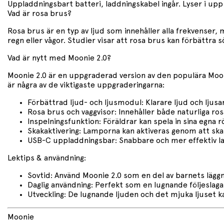
Uppladdningsbart batteri, laddningskabel ingår. Lyser i upp 
Vad är rosa brus?
Rosa brus är en typ av ljud som innehåller alla frekvenser
regn eller vågor. Studier visar att rosa brus kan förbättr
Vad är nytt med Moonie 2.0?
Moonie 2.0 är en uppgraderad version av den populära Moon
är några av de viktigaste uppgraderingarna:
Förbättrad ljud- och ljusmodul: Klarare ljud och ljusa
Rosa brus och vaggvisor: Innehåller både naturliga ro
Inspelningsfunktion: Föräldrar kan spela in sina egna 
Skakaktivering: Lamporna kan aktiveras genom att ska
USB-C uppladdningsbar: Snabbare och mer effektiv lad
Lektips & användning:
Sovtid: Använd Moonie 2.0 som en del av barnets läggn
Daglig användning: Perfekt som en lugnande följeslaga
Utveckling: De lugnande ljuden och det mjuka ljuset ka
Moonie