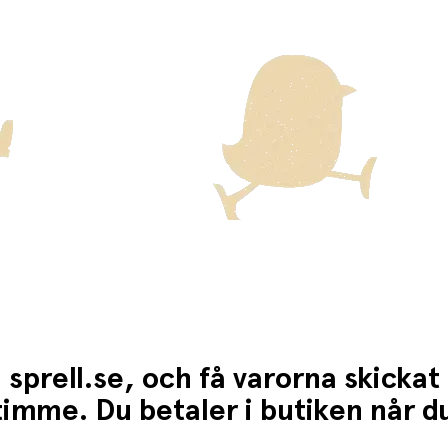
ckas med Posten/Brings tjänst
Home Delivery
. Detta innebär e
ten för dessa varor visas i kassan.
 sprell.se, och få varorna skickat
1 timme. Du betaler i butiken når 