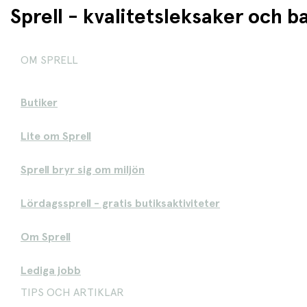
Sprell - kvalitetsleksaker och 
OM SPRELL
Butiker
Lite om Sprell
Sprell bryr sig om miljön
Lördagssprell - gratis butiksaktiviteter
Om Sprell
Lediga jobb
TIPS OCH ARTIKLAR