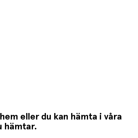
n högre fraktkostnad.
 hem eller du kan hämta i våra
du hämtar.