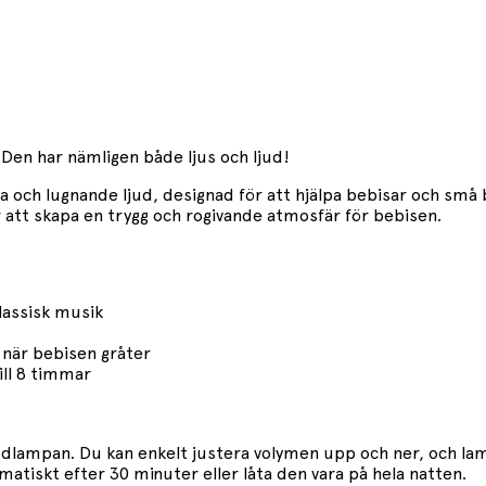
 Den har nämligen både ljus och ljud!
pa och lugnande ljud, designad för att hjälpa bebisar och sm
ör att skapa en trygg och rogivande atmosfär för bebisen.
klassisk musik
 när bebisen gråter
ill 8 timmar
 glödlampan. Du kan enkelt justera volymen upp och ner, och l
omatiskt efter 30 minuter eller låta den vara på hela natten.