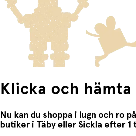
Varor som är för stora för att skickas som vanlig post ski
Du betalar när du hämtar varorna i butiken.
Produkter som omfattas av detta är tydligt märkta, och frak
Fri frakt när du handlar för mer än 1500:-
Klicka och hämta
Nu kan du shoppa i lugn och ro på
butiker i Täby eller Sickla efter 