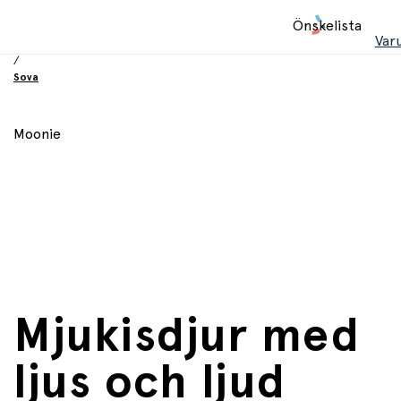
Hem
Önskelista
/
Var
Babyprodukter
/
Sova
Moonie
Mjukisdjur med
ljus och ljud