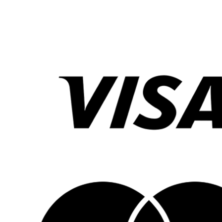
Daglig användning: Perfekt som en lugnande
följeslagare under bilresor eller som trygghet på
nya platser.
Utveckling: De lugnande ljuden och det mjuka ljuset
kan bidra till att utveckla barnets sensoriska
färdigheter och främja en känsla av trygghet.