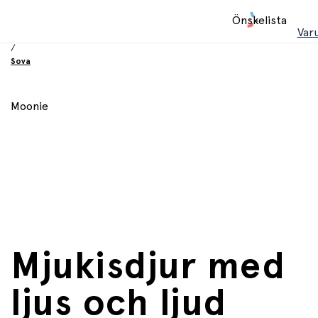
Hem
Önskelista
/
Var
Babyprodukter
/
Sova
Moonie
Mjukisdjur med
ljus och ljud