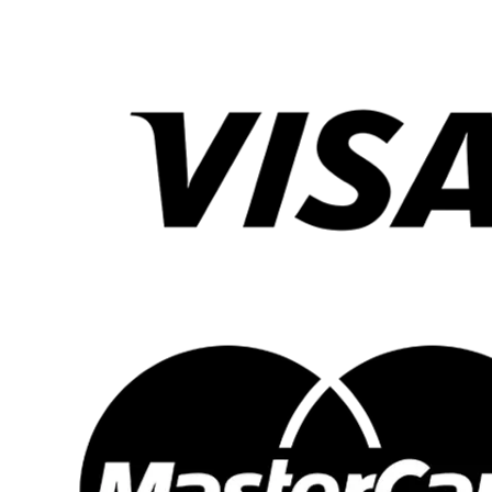
nya platser.
Utveckling: De lugnande ljuden och det mjuka ljuset
kan bidra till att utveckla barnets sensoriska
färdigheter och främja en känsla av trygghet.