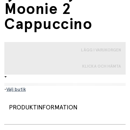
Moonie 2
Cappuccino
LÄGG I VARUKORGEN
KLICKA OCH HÄMTA
-
Välj butik
PRODUKTINFORMATION
Denna söta mjukiskanin är inte som alla andra mjukisdjur