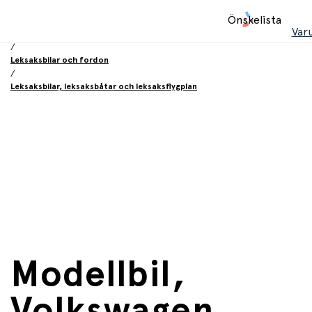
Hem
Önskelista
/
Var
Leksaker
/
Leksaksbilar och fordon
/
Leksaksbilar, leksaksbåtar och leksaksflygplan
Modellbil,
Volkswagen