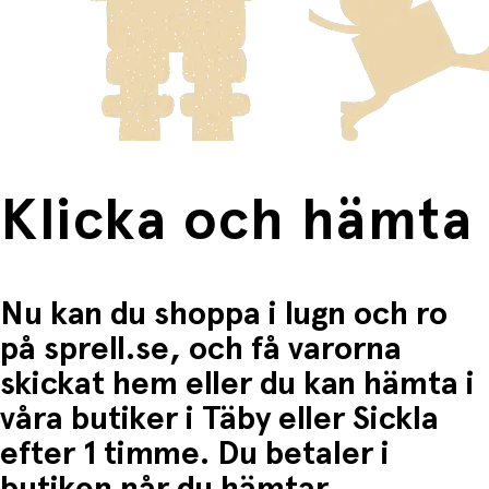
innebär en högre fraktkostnad.
Produkter som omfattas av detta är tydligt märkta, och
frakten för dessa varor visas i kassan.
Fri frakt när du handlar för mer än 1500:-
Klicka och hämta
Nu kan du shoppa i lugn och ro
på sprell.se, och få varorna
skickat hem eller du kan hämta i
våra butiker i Täby eller Sickla
efter 1 timme. Du betaler i
butiken når du hämtar.