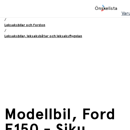
Hem
Önskelista
/
Var
Leksaker
/
Leksaksbilar och fordon
/
Leksaksbilar, leksaksbåtar och leksaksflygplan
Modellbil, Ford
F150 - Siku