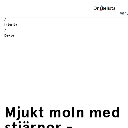
Hem
Önskelista
/
Var
Inredning och möbler
/
Interiör
/
Dekor
Mjukt moln med
stjärnor -