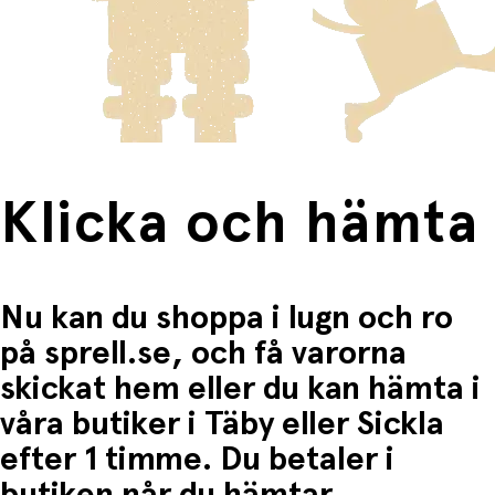
mjuka texturer
innebär en högre fraktkostnad.
Passar som en
lugnande dekoration
i bebisens
Produkter som omfattas av detta är tydligt märkta, och
första rum
frakten för dessa varor visas i kassan.
Varning!
Detta är ingen leksak. Endast för dekoration.
Fri frakt när du handlar för mer än 1500:-
Klicka och hämta
Nu kan du shoppa i lugn och ro
på sprell.se, och få varorna
skickat hem eller du kan hämta i
våra butiker i Täby eller Sickla
efter 1 timme. Du betaler i
butiken når du hämtar.