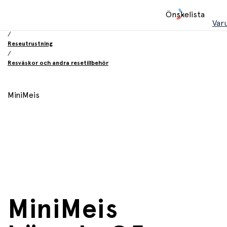
Hem
Önskelista
/
Var
Utrustning och tillbehör
/
Reseutrustning
/
Resväskor och andra resetillbehör
MiniMeis
MiniMeis