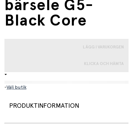
bärsele G5-
Black Core
LÄGG I VARUKORGEN
KLICKA OCH HÄMTA
-
Välj butik
PRODUKTINFORMATION
MiniMeis - en lätt, säker och användarvänlig bärsele för