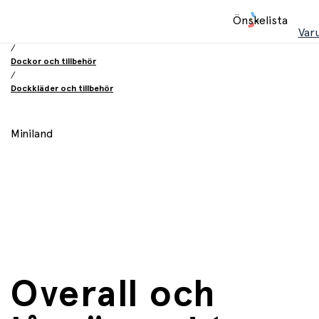
Hem
Önskelista
/
Var
Leksaker
/
Dockor och tillbehör
/
Dockkläder och tillbehör
Miniland
Overall och