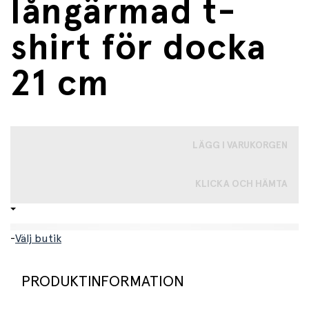
långärmad t-
shirt för docka
21 cm
LÄGG I VARUKORGEN
KLICKA OCH HÄMTA
-
Välj butik
PRODUKTINFORMATION