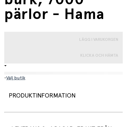
pärlor - Hama
LÄGG I VARUKORGEN
KLICKA OCH HÄMTA
-
Välj butik
PRODUKTINFORMATION
Släpp loss din kreativitet med 7 000 färgglada pärlor i en
praktisk förvaringslåda! Hama Midi är välkända och
populära pärlor som är roliga att leka med, samtidigt