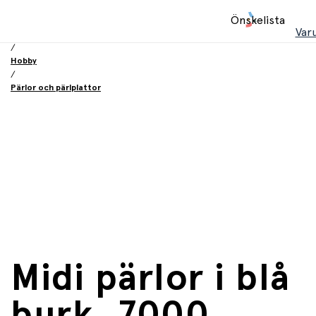
Hem
Önskelista
/
Var
Leksaker
/
Hobby
/
Pärlor och pärlplattor
Midi pärlor i blå
burk, 7000