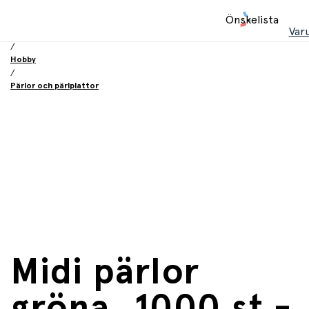
Hem
Önskelista
/
Var
Leksaker
/
Hobby
/
Pärlor och pärlplattor
Midi pärlor
gröna, 1000 st -