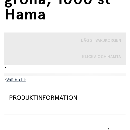
Hama
LÄGG I VARUKORGEN
KLICKA OCH HÄMTA
-
Välj butik
PRODUKTINFORMATION
Påse med 1000 midi pärlor i fin grön färg från klassiska
Hama. Perfekt när du pärlar träd och blommor. Pärlorna
passar på alla brädor i midistorlek eller så kan de träs på