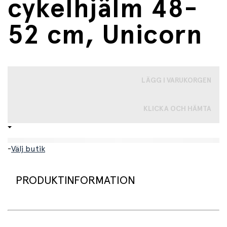
cykelhjälm 48-
52 cm, Unicorn
LÄGG I VARUKORGEN
KLICKA OCH HÄMTA
-
Välj butik
PRODUKTINFORMATION
Supersnygg och säker blå hjälm från Micro i storlek small,
48 till 52 cm. Hjälmen har fina illustrationer med