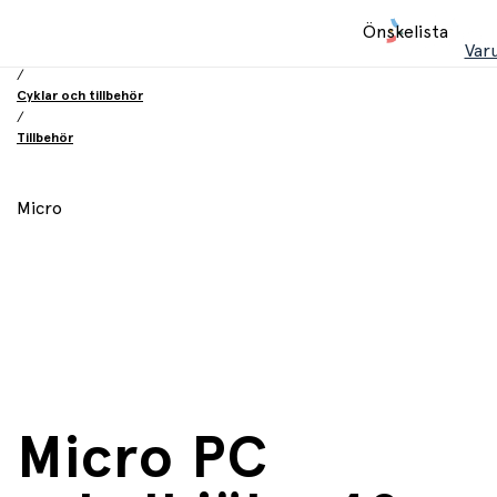
Hem
Önskelista
/
Var
Leksaker
/
Cyklar och tillbehör
/
Tillbehör
Micro
Micro PC