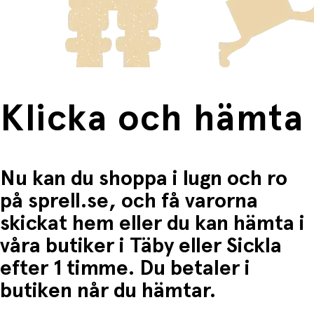
frakten för dessa varor visas i kassan.
när den inte används.
Fri frakt när du handlar för mer än 1500:-
Specifikationer:
Ålder: 5–12 år
Hjulstorlek: 200 mm
Klicka och hämta
Maxvikt: 100 kg
Styrets höjd: 60–88 cm
Sparkcykelns vikt: 4,5 kg
Nu kan du shoppa i lugn och ro
på sprell.se, och få varorna
skickat hem eller du kan hämta i
våra butiker i Täby eller Sickla
efter 1 timme. Du betaler i
butiken når du hämtar.