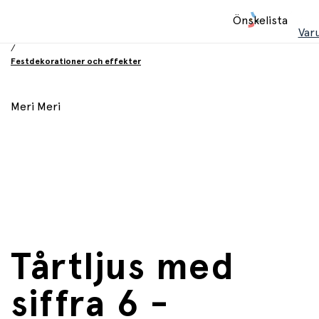
Hem
Önskelista
/
Var
Födelsesdag och fest
/
Festdekorationer och effekter
Meri Meri
Tårtljus med
siffra 6 -