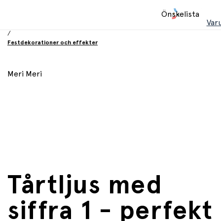
Hem
Önskelista
/
Var
Födelsesdag och fest
/
Festdekorationer och effekter
Meri Meri
Tårtljus med
siffra 1 - perfekt