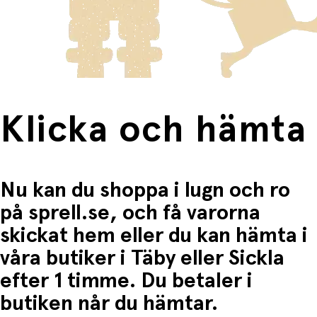
Produkter som omfattas av detta är tydligt märkta, och
frakten för dessa varor visas i kassan.
Höjd (inklusive pinne):
12,7 cm (5 tum).
Material:
Vax.
Fri frakt när du handlar för mer än 1500:-
Klicka och hämta
Nu kan du shoppa i lugn och ro
på sprell.se, och få varorna
skickat hem eller du kan hämta i
våra butiker i Täby eller Sickla
efter 1 timme. Du betaler i
butiken når du hämtar.