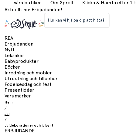
våra butiker
Om Sprell
Klicka & Hämta efter 1
Aktuellt nu: Erbjudanden!
Hur kan vi hjälpa dig att hitta?
REA
Erbjudanden
Nytt
Leksaker
Babyprodukter
Böcker
Inredning och möbler
Utrustning och tillbehör
Födelsesdag och fest
Presentidéer
Varumärken
Hem
/
Jul
/
Juldekorationer och julpynt
ERBJUDANDE