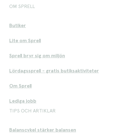
OM SPRELL
Butiker
Lite om Sprell
Sprell bryr sig om miljön
Lördagssprell - gratis butiksaktiviteter
Om Sprell
Lediga jobb
TIPS OCH ARTIKLAR
Balanscykel stärker balansen