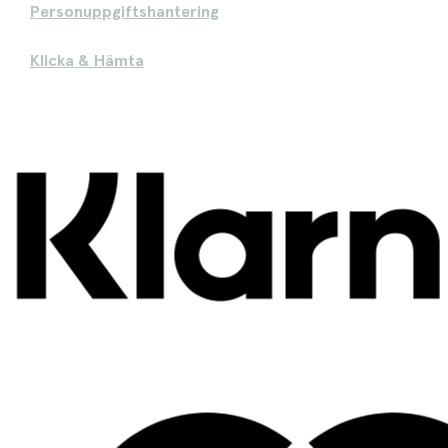
Personuppgiftshantering
Klicka & Hämta