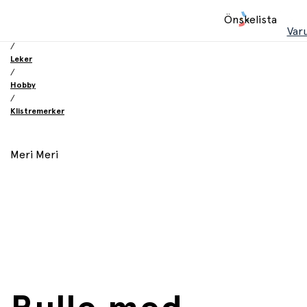
Hem
Önskelista
/
Var
Innkjøpskategorier
/
Leker
/
Hobby
/
Klistremerker
Meri Meri