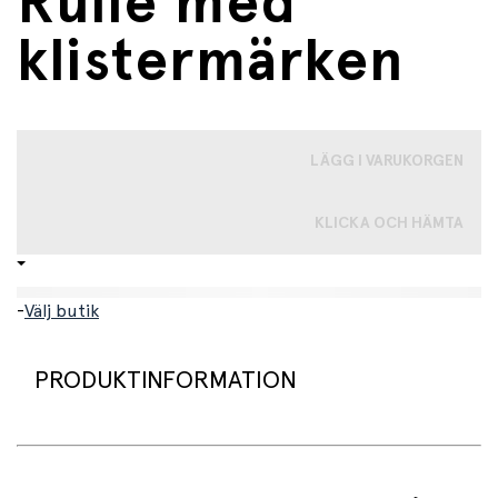
Rulle med
klistermärken
LÄGG I VARUKORGEN
KLICKA OCH HÄMTA
-
Välj butik
PRODUKTINFORMATION
Använd dessa roliga och färgglada klistermärken i
anteckningsböcker, kort, på presenter eller andra