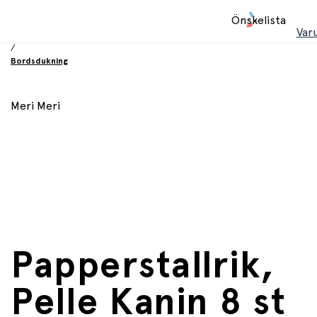
Hem
Önskelista
/
Var
Födelsesdag och fest
/
Bordsdukning
Meri Meri
Papperstallrik,
Pelle Kanin 8 st