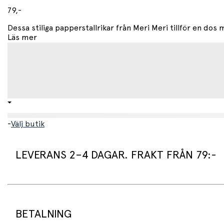
79,-
Dessa stiliga papperstallrikar från Meri Meri tillför en dos m
Läs mer
-
Välj butik
LEVERANS 2–4 DAGAR. FRAKT FRÅN 79:-
Leveranstid:
Vi packar normalt dina varor under arbetsdagen/nästa arb
Standard leveranstid för varor som finns i lager är 2–4 daga
BETALNING
Beställningsvaror har en leveranstid på 3–6 veckor.