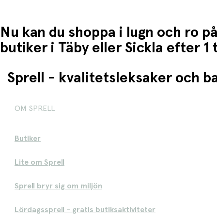
Nu kan du shoppa i lugn och ro på
butiker i Täby eller Sickla efter 
Sprell - kvalitetsleksaker och 
OM SPRELL
Butiker
Lite om Sprell
Sprell bryr sig om miljön
Lördagssprell - gratis butiksaktiviteter