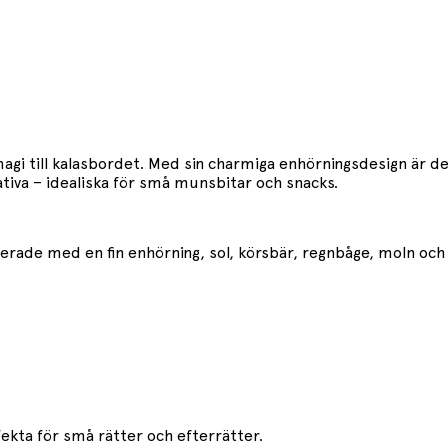
magi till kalasbordet. Med sin charmiga enhörningsdesign är de 
ativa – idealiska för små munsbitar och snacks.
ustrerade med en fin enhörning, sol, körsbär, regnbåge, moln oc
.
fekta för små rätter och efterrätter.