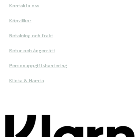
Kontakta oss
Köpvillkor
Betalning och frakt
Retur och ångerrätt
Personuppgiftshantering
Klicka & Hämta