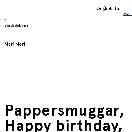
Hem
Önskelista
/
Var
Födelsesdag och fest
/
Bordsdukning
Meri Meri
Pappersmuggar,
Happy birthday,