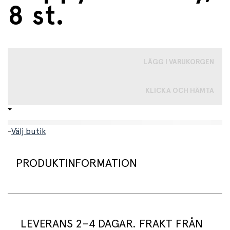
8 st.
LÄGG I VARUKORGEN
KLICKA OCH HÄMTA
-
Välj butik
PRODUKTINFORMATION
Vackra och neutrala pappersmuggar från Meri Meri.
LEVERANS 2–4 DAGAR. FRAKT FRÅN